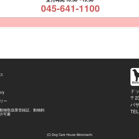
045-641-1100
ス
ド
ory
〒2
リー
パ
動物取扱業登録証、動物飼
TEL
許可書
(C) Dog Care House Motomachi