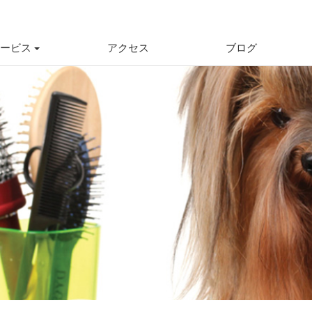
ービス
アクセス
ブログ
ミング
トレーニング
稚園
＆一時預かり