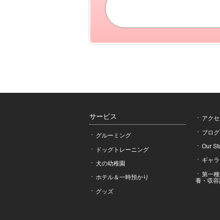
サービス
アクセ
ブログ
グルーミング
Our St
ドッグトレーニング
ギャラ
犬の幼稚園
第一種
ホテル＆一時預かり
養・収容
グッズ